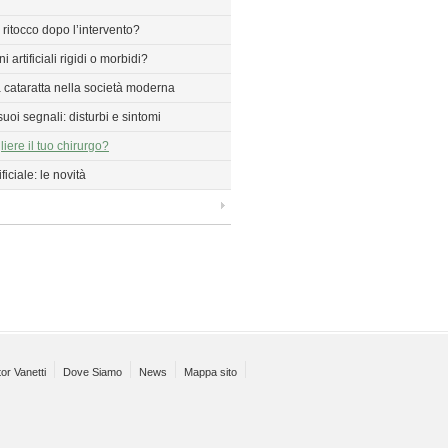
 ritocco dopo l’intervento?
ni artificiali rigidi o morbidi?
 cataratta nella società moderna
suoi segnali: disturbi e sintomi
iere il tuo chirurgo?
tificiale: le novità
or Vanetti
Dove Siamo
News
Mappa sito