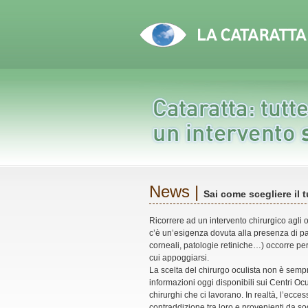
News |
Sai come scegliere il 
Ricorrere ad un intervento chirurgico agli
c’è un’esigenza dovuta alla presenza di pa
corneali, patologie retiniche…) occorre per
cui appoggiarsi.
La scelta del chirurgo oculista non è semp
informazioni oggi disponibili sui Centri Oculi
chirurghi che ci lavorano. In realtà, l’ecce
contraddizione tra loro e provenienti da so