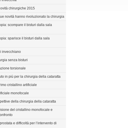
e invecchia
novità chirurgiche 2015
que novità hanno rivoluzionato la chirurgia
pia: scompare il bisturi dalla sala
pia: sparisce il bisturi dalla sala
i invecchiano
urgia senza bisturi
zione torsionale
uto in più per la chirurgia della cataratta
imo cristallino artificiale
rtificiale monofocale
ettive della chirurgia della cataratta
isione del cristallino monofocale e
confronto
prostata e difficoltà per l’intervento di