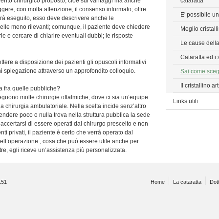
rvento chirurgico proposto; cioè sui vantaggi ma anche
cataratta
leggere, con molta attenzione, il consenso informato; oltre
E' possibile un
rrà eseguito, esso deve descrivere anche le
uelle meno rilevanti; comunque, il paziente deve chiedere
Meglio cristalli
e e cercare di chiarire eventuali dubbi; le risposte
Le cause della
Cataratta ed i 
mettere a disposizione dei pazienti gli opuscoli informativi
gni spiegazione attraverso un approfondito colloquio.
Sai come scegl
Il cristallino ar
ra fra quelle pubbliche?
eguono molte chirurgie oftalmiche, dove ci sia un’equipe
Links utili
a chirurgia ambulatoriale. Nella scelta incide senz’altro
pendere poco o nulla trova nella struttura pubblica la sede
accertarsi di essere operati dal chirurgo prescelto e non
i privati, il paziente è certo che verrà operato dal
dell’operazione , cosa che può essere utile anche per
tre, egli riceve un’assistenza più personalizzata.
0151
Home
La cataratta
Dott