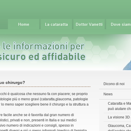
tuo chirurgo?
Dicono di noi
 occhi è qualcosa che nessuno fa con piacere; se proprio
News
tologie più o meno gravi (cataratta,glaucoma, patologie
Cataratta e Ma
 lo meno saper scegliere bene il chirurgo e la struttura a
può aiutare ch
re facile anche se è favorita dal gran numero di
La visione 3D 
stici, privati e non, presenti in Italia e sui medici
ssivo numero di indicazioni e consigli, spesso in
Glaucoma, Cat
ggetti diversi e più o meno informati (medico di famiglia,