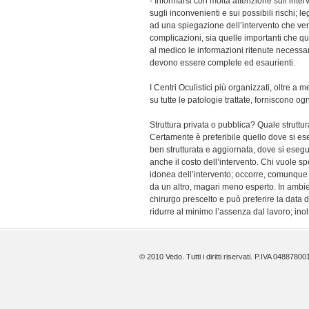
- Informarsi con molta attenzione sull’inte
sugli inconvenienti e sui possibili rischi; 
ad una spiegazione dell’intervento che ve
complicazioni, sia quelle importanti che q
al medico le informazioni ritenute necessari
devono essere complete ed esaurienti.
I Centri Oculistici più organizzati, oltre a 
su tutte le patologie trattate, forniscono o
Struttura privata o pubblica? Quale struttu
Certamente è preferibile quello dove si es
ben strutturata e aggiornata, dove si esegu
anche il costo dell’intervento. Chi vuole s
idonea dell’intervento; occorre, comunque 
da un altro, magari meno esperto. In ambient
chirurgo prescelto e può preferire la data 
ridurre al minimo l’assenza dal lavoro; inol
© 2010 Vedo. Tutti i diritti riservati. P.IVA 0488780