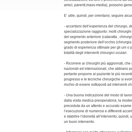
amici, parenti,mass-media), possono genera
E’ utile, quindi, per orientarsi, seguire alc
- accertarsi dell’esperienza del chirurgo, d
specializzazione raggiunto: molti chirurghi 
del segmento anteriore (cataratta , chirurg
segmento posteriore dell’occhio (chirurgia 
grado di esperienza ottimale per gli uni o per
totalità degli interventi chirurgici oculari.
- Ricorrere ai chirurghi più aggiornati, c
nazionali ed internazionali, che abbiano pub
pertanto proporre al paziente le più recenti t
progresso e le tecniche chirurgiche si evo
rischio di essere sottoposti ad interventi chi
- Una buona indicazione del modo di lavor
dalla visita medica preoperatoria; la modern
preceduta da un attento e accurato esame 
l’esecuzione di numerosi e differenti accert
e stabilire l’idoneità all’intervento; quindi
un buon intervento.