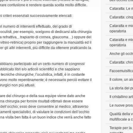
dell’occhio ch
re confusione e rendere questa scelta molto difficile.
Cataratta: Le 
uni criteri essenziali successivamente elencati:
Cataratta: cin
Cataratta e mio
el numero di interventi effettuato, del grado di
operatoria
oculisti, per esempio, scelgono di dedicarsi alla chirurgia
ia refrattiva, , trapianto di cornea, glaucoma…) oppure del
Cataratta e mio
vitreo-retinica) proprio per raggiungere la manualità ed il
operatoria
 gli altri interventi, più difficile da ottenere praticando la
Anche gli occh
Cataratta: chir
he abbiano partecipato ad un certo numero di congressi
blicato libri e/o articoli scientifici e che sappiano
Facoemulsifica
ecniche chirurgiche; l’oculistica, infatti, è in costante
Il colore, un ai
lvono molto repentinamente; è necessario perciò evitare il
rurgici non più attuali.
La storia del pr
are del chirurgo e della sua equipe viene dato anche
Il cristallino a
a chirurgia per fornire risultati ottimali deve essere
Le nuove prosp
dell’occhio; esso deve consentire al medico, attraverso
amenti specialistici, di valutare le condizioni dell’occhio
Qualità della v
, una visita ben fatta è un buon indice che verrà anche fatto
multifocale a 
Terapie per la 