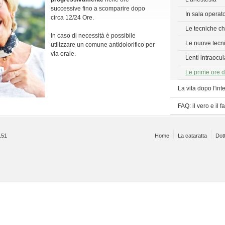
successive fino a scomparire dopo
In sala operat
circa 12/24 Ore.
Le tecniche ch
In caso di necessità è possibile
Le nuove tecn
utilizzare un comune antidolorifico per
via orale.
Lenti intraocul
Le prime ore d
La vita dopo l'int
FAQ: il vero e il f
0151
Home
La cataratta
Dott