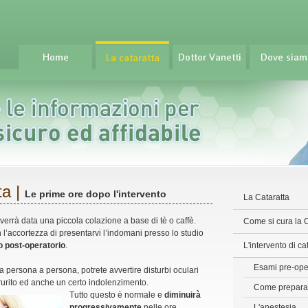
ta |
Le prime ore dopo l'intervento
La Cataratta
 verrà data una piccola colazione a base di tè o caffè.
Come si cura la C
 l’accortezza di presentarvi l’indomani presso lo studio
o post-operatorio
.
L'intervento di ca
Esami pre-ope
 persona a persona, potrete avvertire disturbi oculari
rurito ed anche un certo indolenzimento.
Come preparars
Tutto questo è normale e
diminuirà
progressivamente
nelle ore
L'anestesia