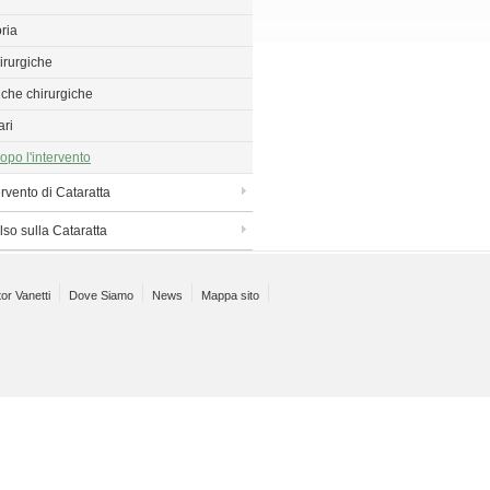
oria
irurgiche
iche chirurgiche
ari
opo l'intervento
ervento di Cataratta
also sulla Cataratta
or Vanetti
Dove Siamo
News
Mappa sito